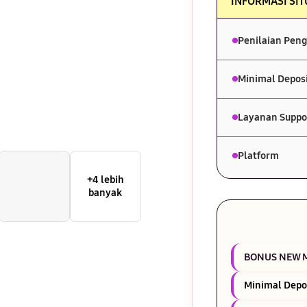
INFORMASI SIT
Penilaian Pen
Minimal Depos
Layanan Suppo
Platform
+4 lebih
banyak
BONUS NEW 
Minimal Depos