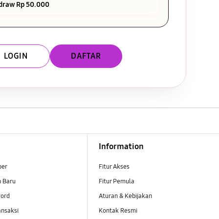
draw Rp 50.000
LOGIN
DAFTAR
Information
ber
Fitur Akses
n Baru
Fitur Pemula
ord
Aturan & Kebijakan
ansaksi
Kontak Resmi